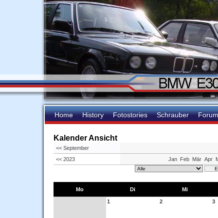
Home
History
Fotostories
Schrauber
Foru
Kalender Ansicht
<< September
<< 2023
Jan
Feb
Mär
Apr
Mo
Di
Mi
1
2
3