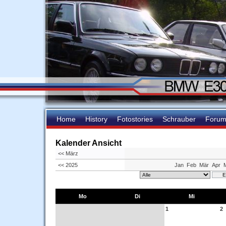
Home
History
Fotostories
Schrauber
Foru
Kalender Ansicht
<< März
<< 2025
Jan
Feb
Mär
Apr
Mo
Di
Mi
1
2