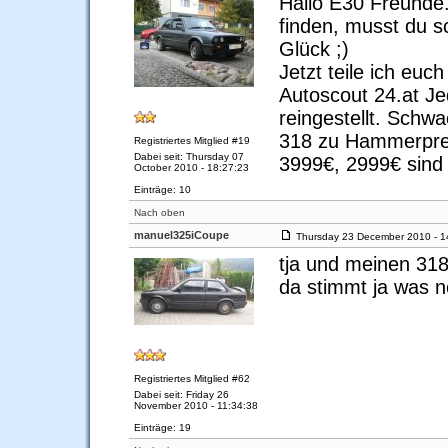
Hallo E30 Freunde.
finden, musst du s
Glück ;)
Jetzt teile ich euc
Autoscout 24.at J
reingestellt. Schw
318 zu Hammerprei
Registriertes Mitglied #19
Dabei seit: Thursday 07
3999€, 2999€ sind d
October 2010 - 18:27:23
Einträge: 10
Nach oben
manuel325iCoupe
Thursday 23 December 2010 - 1
tja und meinen 318i
da stimmt ja was ne
Registriertes Mitglied #62
Dabei seit: Friday 26
November 2010 - 11:34:38
Einträge: 19