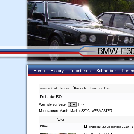
Home
History
Fotostories
Schrauber
Foru
www.e30.at
::
Foren
:: Übersicht ::
Dies und Das
Preise der E30
Wechsle zur Seite
>>
Moderatoren: Martin, Markus327iC, WEBMASTER
Autor
ISPiri
Thursday 23 December 2010 - 1