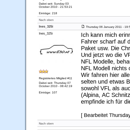
Dabei seit: Sunday 03
October 2010 - 21:53:21
Einträge: 218
Nach oben
Ines_325i
Thursday 06 January 2011 - 19:
Ines_325i
Ich kann mich erin
Fahrer scharf auf
Paket usw. Die Ch
Und jetzt wo die V
NFL Modelle, beha
NFL Modell nichts o
Wir fahren hier al
Registriertes Mitglied #11
selten und etwas B
Dabei seit: Thursday 07
October 2010 - 08:42:19
sowohl VFL als auc
Einträge: 107
(Alpina, AC Schnit
empfinde ich für d
[ Bearbeitet Thursda
Nach oben